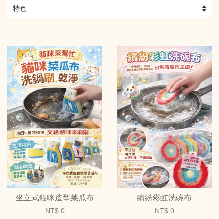
坐立式貓咪造型菜瓜布
繽紛彩虹洗碗布
NT$ 0
NT$ 0