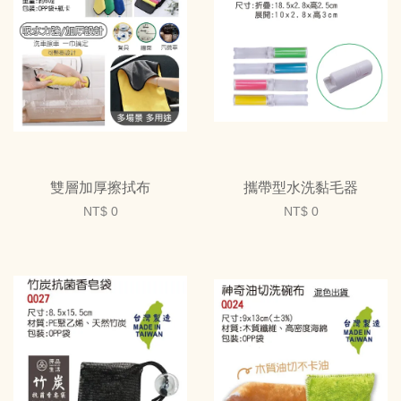
雙層加厚擦拭布
攜帶型水洗黏毛器
NT$ 0
NT$ 0