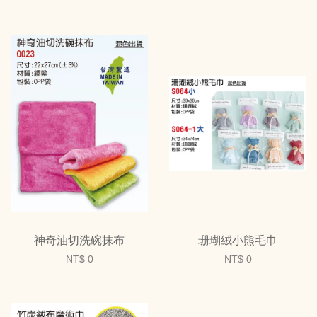
神奇油切洗碗抹布
珊瑚絨小熊毛巾
NT$ 0
NT$ 0