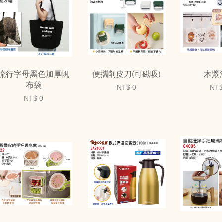
流行字母黑色加厚帆
便攜削皮刀(可磁吸)
木漿
布袋
NT$ 0
NT$
NT$ 0