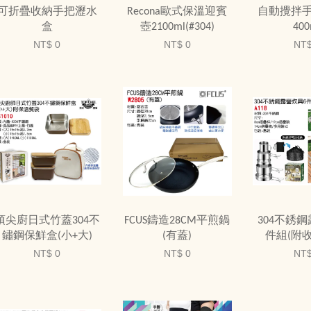
可折疊收納手把瀝水
Recona歐式保溫迎賓
自動攪拌
盒
壺2100ml(#304)
400
NT$ 0
NT$ 0
NT$
頂尖廚日式竹蓋304不
FCUS鑄造28CM平煎鍋
304不銹
鏽鋼保鮮盒(小+大)
(有蓋)
件組(附
NT$ 0
NT$ 0
NT$