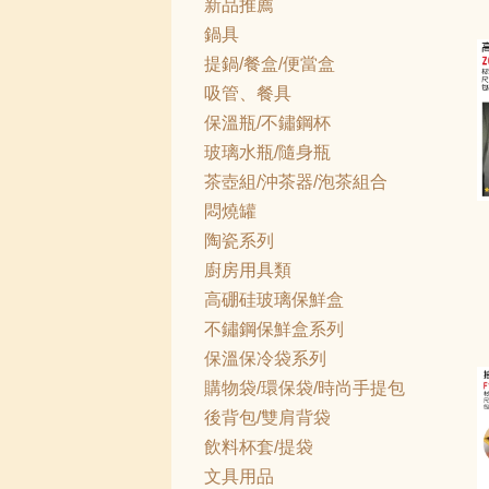
新品推薦
鍋具
提鍋/餐盒/便當盒
吸管、餐具
保溫瓶/不鏽鋼杯
玻璃水瓶/隨身瓶
茶壺組/沖茶器/泡茶組合
悶燒罐
陶瓷系列
廚房用具類
高硼硅玻璃保鮮盒
不鏽鋼保鮮盒系列
保溫保冷袋系列
購物袋/環保袋/時尚手提包
後背包/雙肩背袋
飲料杯套/提袋
文具用品