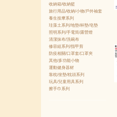
收納箱/收納籃
旅行用品/收納/小物/戶外袖套
養生按摩系列
珪藻土系列/地墊/杯墊/皂墊
照明系列/手電筒/露營燈
清潔抹布/洗碗布
修容組系列/指甲剪
防疫相關/口罩套/口罩夾
其他/多功能小物
運動健身器材
靠枕/坐墊/枕頭系列
玩具/兒童用具系列
擦手巾系列