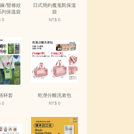
鍊/豎條紋
日式簡約魔鬼氈保溫
系列保溫袋
袋
 0
NT$ 0
格杯套
乾溼分離洗漱包
 0
NT$ 0