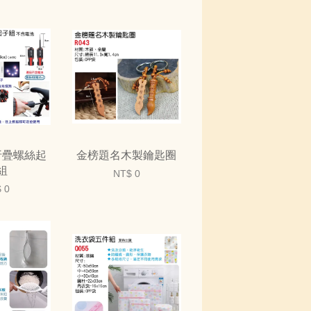
折疊螺絲起
金榜題名木製鑰匙圈
組
NT$ 0
 0