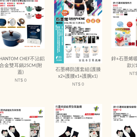
PHANTOM CHEF不沾鋁
鋅+石墨烯
合金雙耳鍋25CM(附
款)(
石墨稀防護套組(護膝
蓋)
NT$
x2+護腰x1+護腕x1)
NT$ 0
NT$ 0