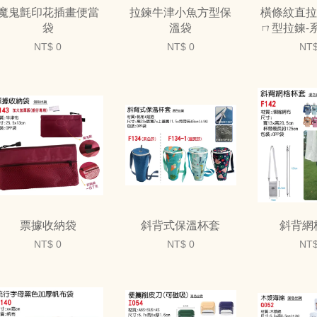
魔鬼氈印花插畫便當
拉鍊牛津小魚方型保
橫條紋直拉
袋
溫袋
ㄇ型拉鍊-
NT$ 0
NT$ 0
NT$
票據收納袋
斜背式保溫杯套
斜背網
NT$ 0
NT$ 0
NT$