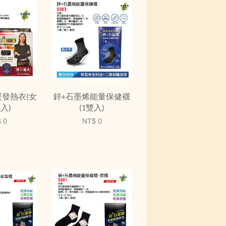
暖發熱衣(女
鋅+石墨烯能量保健襪
1入)
(1雙入)
 0
NT$ 0