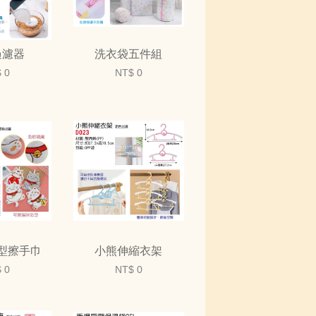
過濾器
洗衣袋五件組
 0
NT$ 0
型擦手巾
小熊伸縮衣架
 0
NT$ 0