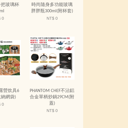
手把玻璃杯
時尚隨身多功能玻璃
ml
胖胖瓶300ml(附杯套)
 0
NT$ 0
鋼露營炊具6
PHANTOM CHEF不沾鋁
收納網袋)
合金單柄炒鍋29CM(附
蓋)
 0
NT$ 0