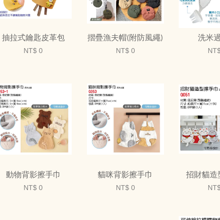
抽拉式鑰匙皮革包
摺疊漁夫帽(附防風繩)
洗米
NT$ 0
NT$ 0
NT$
動物背影擦手巾
貓咪背影擦手巾
招財貓造
NT$ 0
NT$ 0
NT$