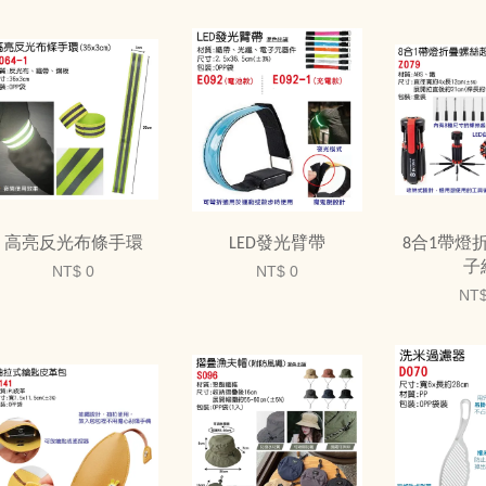
高亮反光布條手環
LED發光臂帶
8合1帶燈
子
NT$ 0
NT$ 0
NT$