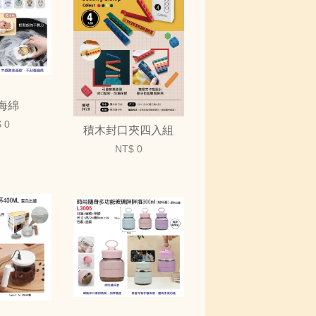
海綿
 0
積木封口夾四入組
NT$ 0