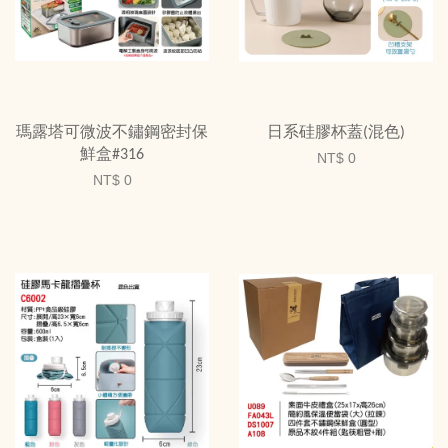
瑪露塔可微波不鏽鋼密封保
日系硅膠杯蓋(混色)
鮮盒#316
NT$ 0
NT$ 0