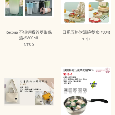
Recona 不鏽鋼吸管菱形保
日系五格附湯碗餐盒(#304)
溫杯600ML
NT$ 0
NT$ 0