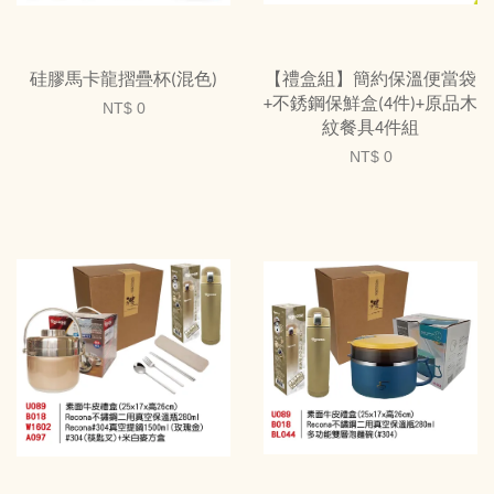
硅膠馬卡龍摺疊杯(混色)
【禮盒組】簡約保溫便當袋
+不銹鋼保鮮盒(4件)+原品木
NT$ 0
紋餐具4件組
NT$ 0