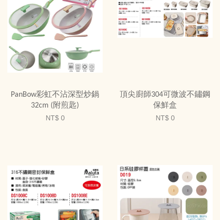
PanBow彩虹不沾深型炒鍋
頂尖廚師304可微波不鏽鋼
32cm (附煎匙)
保鮮盒
NT$ 0
NT$ 0