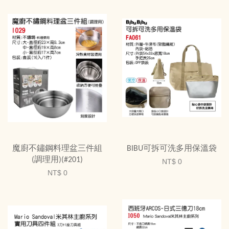
魔廚不鏽鋼料理盆三件組
BIBU可拆可洗多用保溫袋
(調理用)(#201)
NT$ 0
NT$ 0