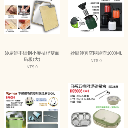
妙廚師不鏽鋼小麥桔桿雙面
妙廚師真空悶燒壺1000ML
砧板(大)
NT$ 0
NT$ 0