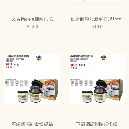
文青簡約拉鍊兩用包
妙廚師輕巧煮單把鍋16cm
NT$ 0
NT$ 0
不鏽鋼節能悶燒提鍋
不鏽鋼節能悶燒提鍋