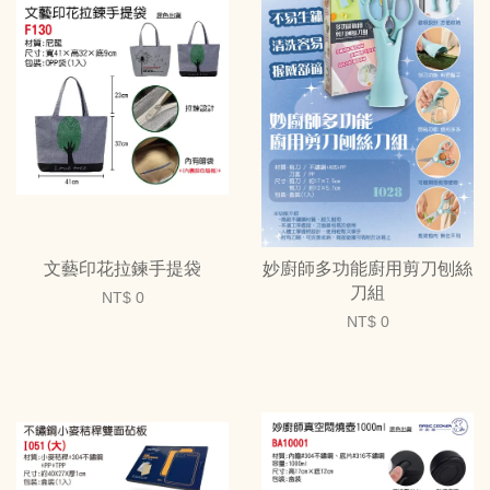
文藝印花拉鍊手提袋
妙廚師多功能廚用剪刀刨絲
刀組
NT$ 0
NT$ 0