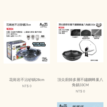
花崗岩不沾砂鍋28cm
頂尖廚師多層不鏽鋼蜂巢八
角鍋33CM
NT$ 0
NT$ 0