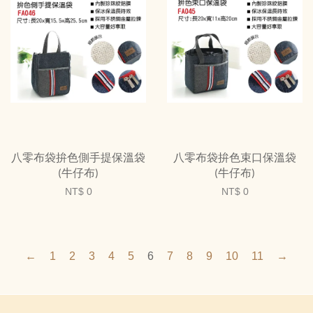
八零布袋拚色側手提保溫袋
八零布袋拚色束口保溫袋
(牛仔布)
(牛仔布)
NT$ 0
NT$ 0
←
1
2
3
4
5
6
7
8
9
10
11
→