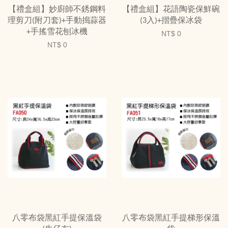
【禮盒組】妙廚師不銹鋼料
【禮盒組】花語陶瓷保鮮碗
理剪刀(附刀套)+手動搗蒜器
(3入)+摺疊保冰袋
+手搖雪花刨冰機
NT$ 0
NT$ 0
八零布袋黑紅手提保溫袋
八零布袋黑紅手提梯形保溫