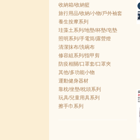
收納箱/收納籃
旅行用品/收納/小物/戶外袖套
養生按摩系列
珪藻土系列/地墊/杯墊/皂墊
照明系列/手電筒/露營燈
清潔抹布/洗碗布
修容組系列/指甲剪
防疫相關/口罩套/口罩夾
其他/多功能小物
運動健身器材
靠枕/坐墊/枕頭系列
玩具/兒童用具系列
擦手巾系列