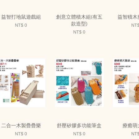
益智打地鼠遊戲組
創意立體積木組(有五
益智積木
款造型)
NT$ 0
NT$
NT$ 0
二合一木製疊疊樂
舒壓矽膠多功能筆盒
療癒萌
NT$ 0
NT$ 0
NT$