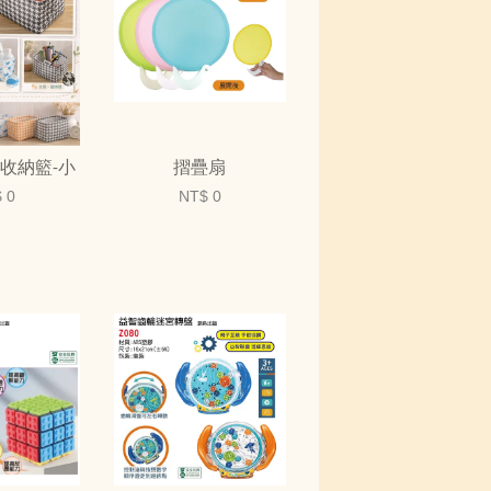
收納籃-小
摺疊扇
 0
NT$ 0