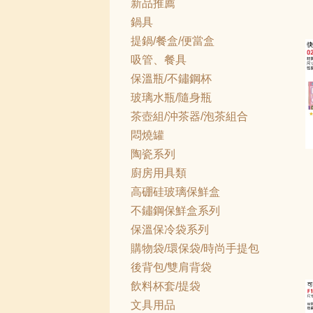
新品推薦
鍋具
提鍋/餐盒/便當盒
吸管、餐具
保溫瓶/不鏽鋼杯
玻璃水瓶/隨身瓶
茶壺組/沖茶器/泡茶組合
悶燒罐
陶瓷系列
廚房用具類
高硼硅玻璃保鮮盒
不鏽鋼保鮮盒系列
保溫保冷袋系列
購物袋/環保袋/時尚手提包
後背包/雙肩背袋
飲料杯套/提袋
文具用品