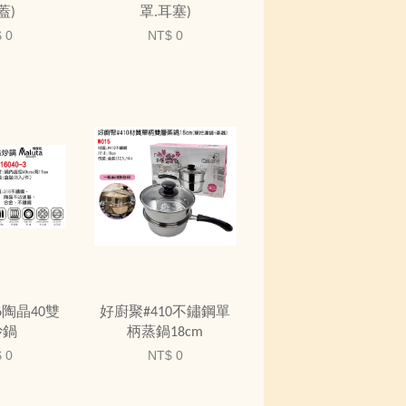
蓋)
罩.耳塞)
 0
NT$ 0
16陶晶40雙
好廚聚#410不鏽鋼單
炒鍋
柄蒸鍋18cm
 0
NT$ 0