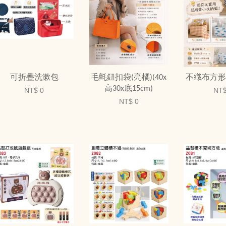
可折疊洗漱包
毛氈鈕扣袋(亮橘)(40x
不織布方形
高30x底15cm)
NT$ 0
NT$
NT$ 0