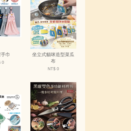
擦手巾
坐立式貓咪造型菜瓜
布
 0
NT$ 0