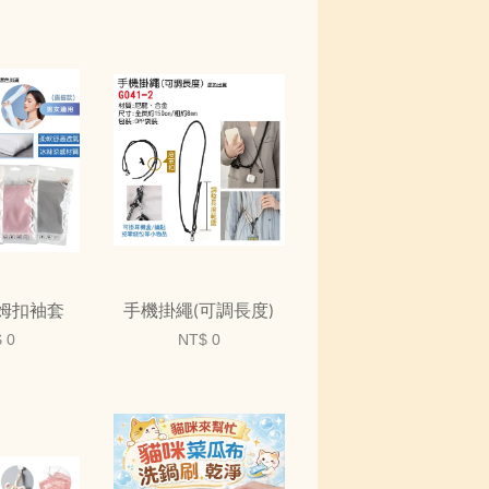
姆扣袖套
手機掛繩(可調長度)
 0
NT$ 0