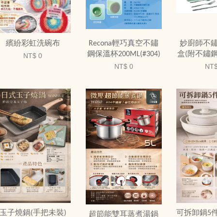
繽紛彩虹洗碗布
Recona輕巧真空不鏽
妙廚師不
鋼保溫杯200ML(#304)
盒(附不鏽
NT$ 0
NT$ 0
NT$
玉子燒鍋(手把未裝)
可拆卸鍋5件
超節能雙耳蒸煮湯鍋