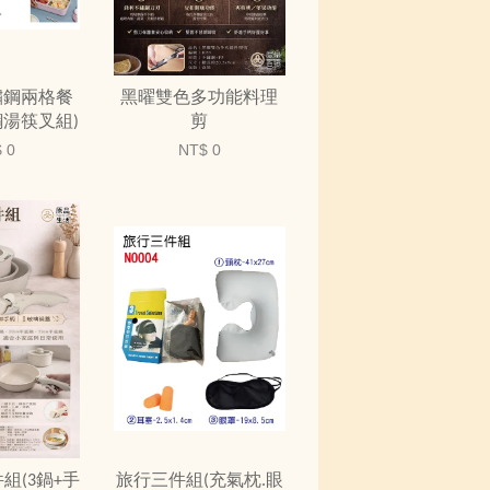
鏽鋼兩格餐
黑曜雙色多功能料理
鋼湯筷叉組)
剪
 0
NT$ 0
組(3鍋+手
旅行三件組(充氣枕.眼