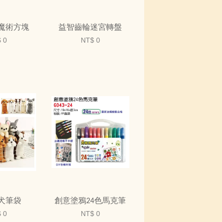
魔術方塊
益智齒輪迷宮轉盤
 0
NT$ 0
犬筆袋
創意塗鴉24色馬克筆
 0
NT$ 0