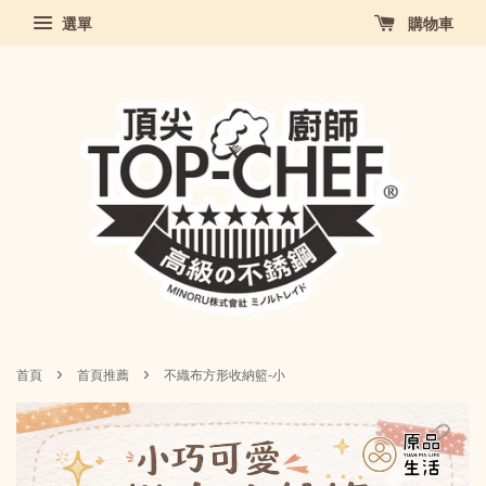
選單
購物車
›
›
首頁
首頁推薦
不織布方形收納籃-小