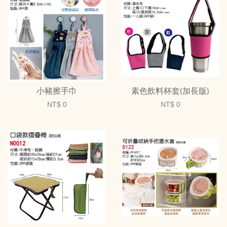
小豬擦手巾
素色飲料杯套(加長版)
NT$ 0
NT$ 0