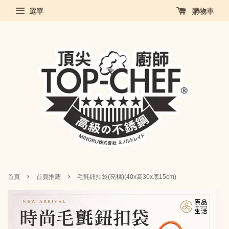
選單
購物車
›
›
首頁
首頁推薦
毛氈鈕扣袋(亮橘)(40x高30x底15cm)