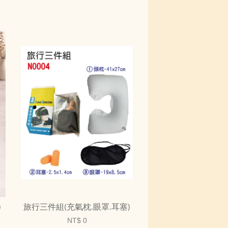
)
旅行三件組(充氣枕.眼罩.耳塞)
NT$ 0