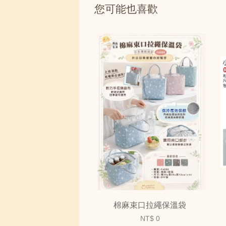
您可能也喜歡
棉麻束口拉繩保溫袋
NT$ 0