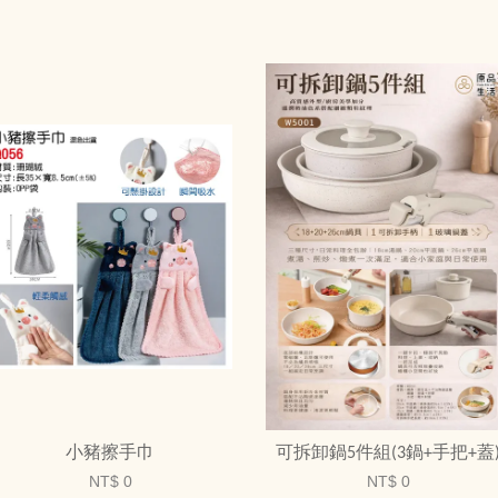
小豬擦手巾
可拆卸鍋5件組(3鍋+手把+蓋
NT$ 0
NT$ 0