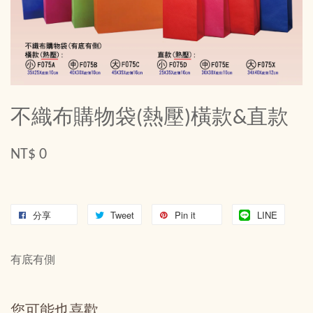
不織布購物袋(熱壓)橫款&直款
NT$ 0
分享
Tweet
Pin it
LINE
有底有側
您可能也喜歡