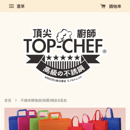
選單
購物車
›
首頁
不織布購物袋(熱壓)橫款&直款