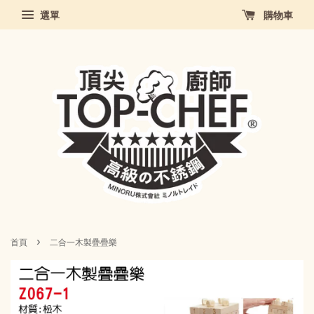
選單
購物車
›
首頁
二合一木製疊疊樂