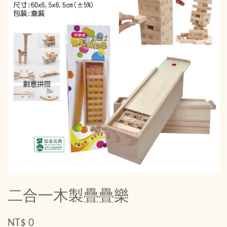
二合一木製疊疊樂
NT$ 0