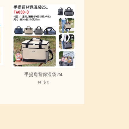
手提肩背保溫袋25L
NT$ 0