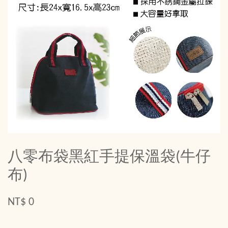
八零布袋黑紅手提保溫袋(牛仔
布)
NT$ 0