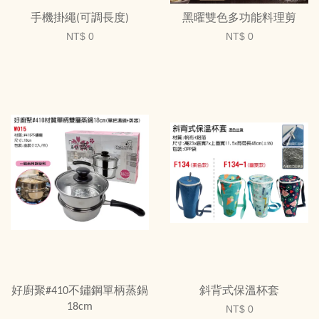
手機掛繩(可調長度)
黑曜雙色多功能料理剪
NT$ 0
NT$ 0
好廚聚#410不鏽鋼單柄蒸鍋
斜背式保溫杯套
18cm
NT$ 0