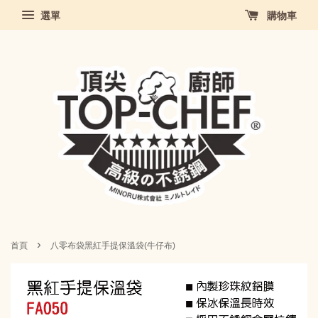
選單
購物車
›
首頁
八零布袋黑紅手提保溫袋(牛仔布)