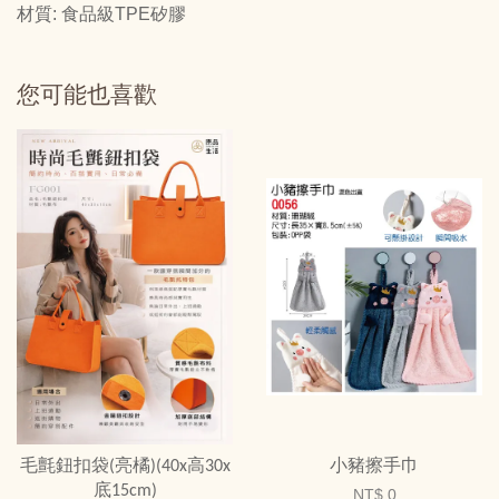
材質: 食品級TPE矽膠
您可能也喜歡
毛氈鈕扣袋(亮橘)(40x高30x
小豬擦手巾
底15cm)
NT$ 0