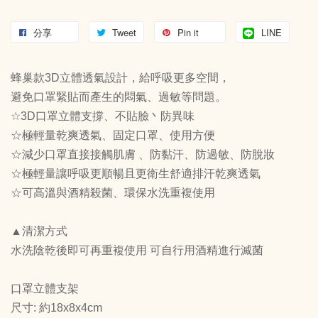
分享
Tweet
Pin it
LINE
蜂巢款3D立體透氣設計，給呼吸更多空間，
避免口罩緊貼而產生的悶氣、過敏等問題。
☆3D口罩立體支撐、不貼臉丶防異味
☆極輕量乾爽透氣、固定口罩、使用方便
☆減少口罩直接接觸肌膚 、防黏汗、防過敏、防脫妝
☆極輕量讓呼吸更順暢且更衛生舒適排汗乾爽透氣
☆可高溫與酒精殺菌、環保水洗重複使用
▲清潔方式
水洗陰乾後即可再重複使用 可自行用酒精進行滅菌
口罩立體支架
尺寸: 約18x8x4cm