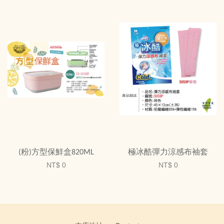
(粉)方型保鮮盒820ML
極冰酷彈力涼感布袖套
NT$ 0
NT$ 0