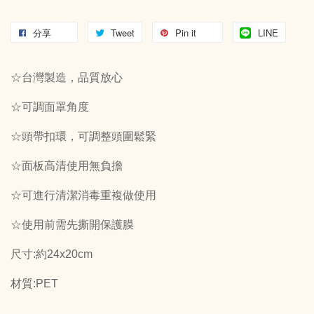
分享
Tweet
Pin it
LINE
☆台灣製造，品質放心
☆可調面罩角度
☆頭帶扣環，可調整頭圍鬆緊
☆面板高清使用無負擔
☆可進行清潔消毒重複做使用
☆使用前需先撕開保護膜
尺寸:約24x20cm
材質:PET