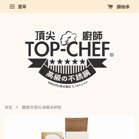
選單
購物車
›
首頁
圓形/方形/心形吸水杯墊