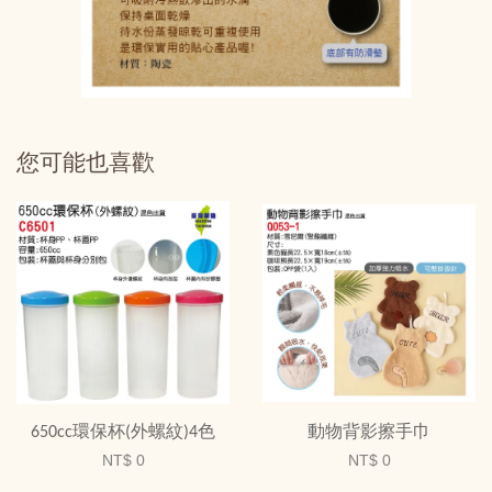
您可能也喜歡
650cc環保杯(外螺紋)4色
動物背影擦手巾
NT$ 0
NT$ 0