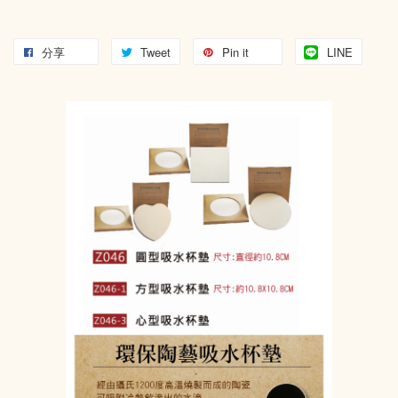
分享
Tweet
Pin it
LINE