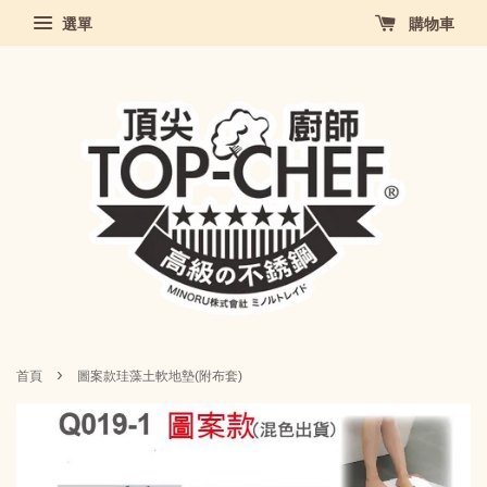
選單
購物車
›
首頁
圖案款珪藻土軟地墊(附布套)