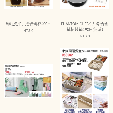
自動攪拌手把玻璃杯400ml
PHANTOM CHEF不沾鋁合金
單柄炒鍋29CM(附蓋)
NT$ 0
NT$ 0