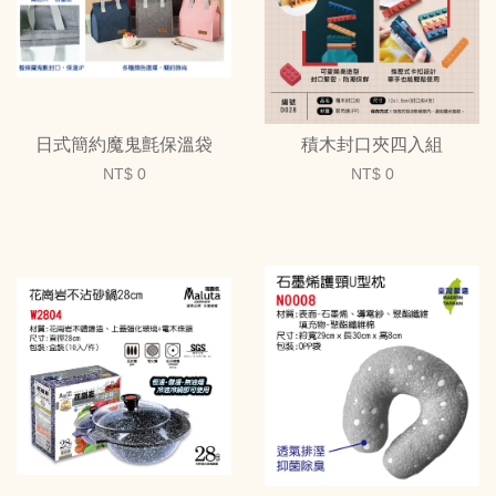
日式簡約魔鬼氈保溫袋
積木封口夾四入組
NT$ 0
NT$ 0