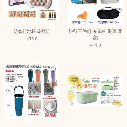
益智打地鼠遊戲組
旅行三件組(充氣枕.眼罩.耳
塞)
NT$ 0
NT$ 0