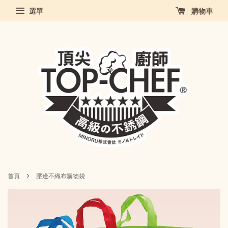
選單
購物車
›
首頁
壓邊不織布購物袋