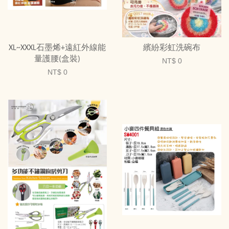
XL~XXXL石墨烯+遠紅外線能
繽紛彩虹洗碗布
量護腰(盒裝)
NT$ 0
NT$ 0