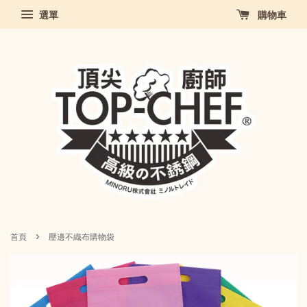
選單
購物車
›
首頁
壓邊不織布購物袋