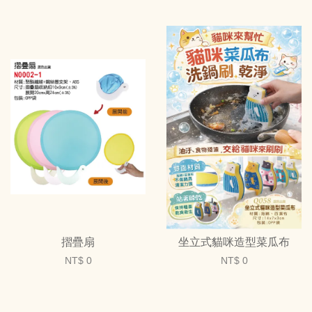
摺疊扇
坐立式貓咪造型菜瓜布
NT$ 0
NT$ 0