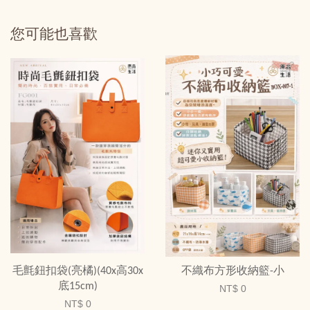
您可能也喜歡
毛氈鈕扣袋(亮橘)(40x高30x
不織布方形收納籃-小
底15cm)
NT$ 0
NT$ 0