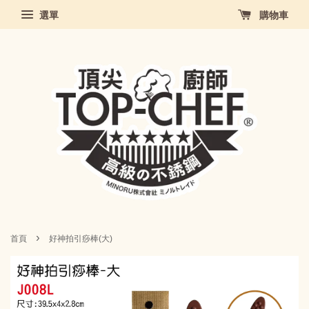
選單
購物車
›
首頁
好神拍引痧棒(大)