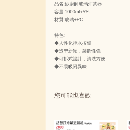
品名:妙廚師玻璃沖茶器
容量:1000ml±5%
材質:玻璃+PC
特色:
◆人性化控水按鈕
◆造型新穎，裝飾性強
◆可拆式設計，清洗方便
◆不易吸附異味
您可能也喜歡