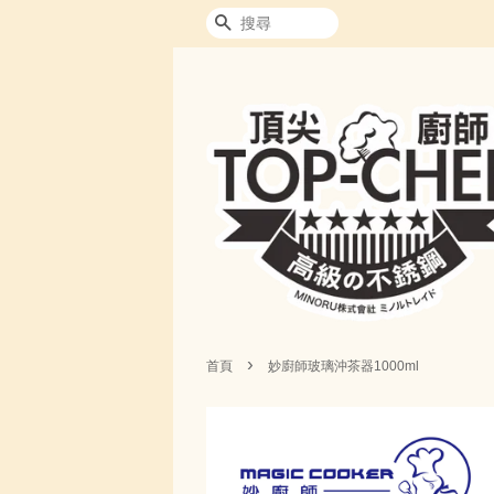
搜尋
›
首頁
妙廚師玻璃沖茶器1000ml