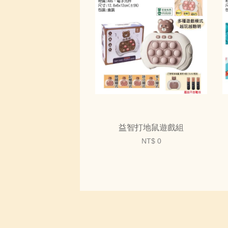
益智打地鼠遊戲組
NT$ 0