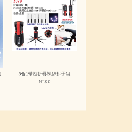
刀
8合1帶燈折疊螺絲起子組
NT$ 0