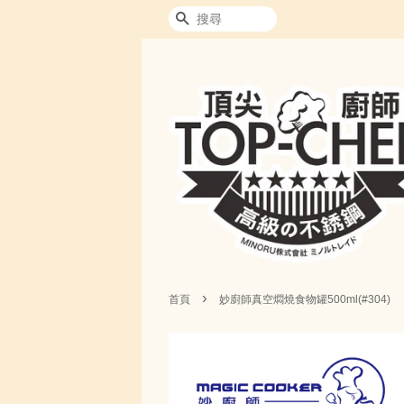
搜尋
›
首頁
妙廚師真空燜燒食物罐500ml(#304)