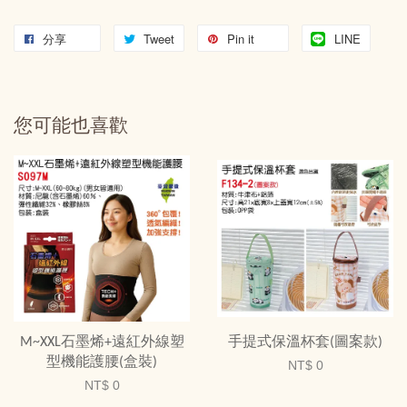
分享
Tweet
Pin it
LINE
您可能也喜歡
M~XXL石墨烯+遠紅外線塑
手提式保溫杯套(圖案款)
型機能護腰(盒裝)
NT$ 0
NT$ 0