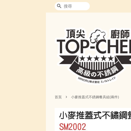
搜尋
›
首頁
小麥推蓋式不銹鋼餐具組(兩件)