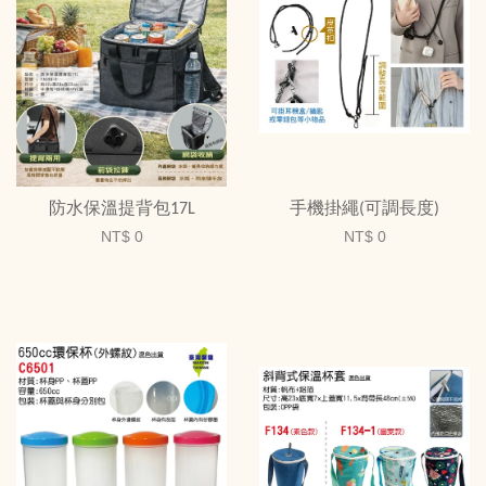
防水保溫提背包17L
手機掛繩(可調長度)
NT$ 0
NT$ 0