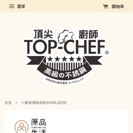
選單
購物車
›
首頁
小麥玻璃隨身瓶300ML(防摔)