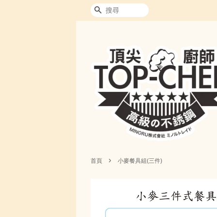
搜尋
›
首頁
小麥餐具組(三件)