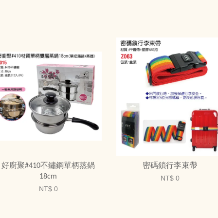
好廚聚#410不鏽鋼單柄蒸鍋
密碼鎖行李束帶
18cm
NT$ 0
NT$ 0