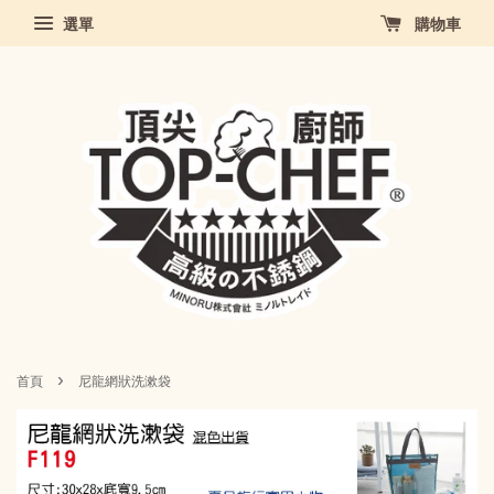
選單
購物車
›
首頁
尼龍網狀洗漱袋