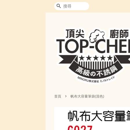
搜尋
›
首頁
帆布大容量筆袋(混色)