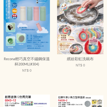
Recona輕巧真空不鏽鋼保溫
繽紛彩虹洗碗布
杯200ML(#304)
NT$ 0
NT$ 0