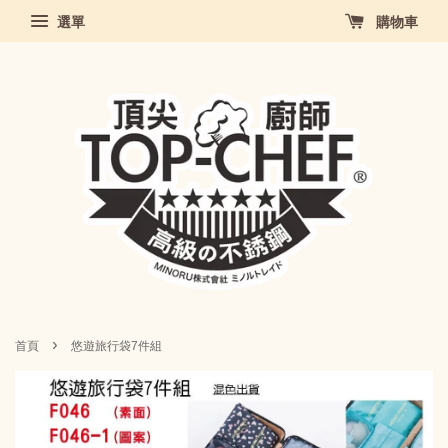
選單
購物車
›
首頁
悠遊旅行袋7件組