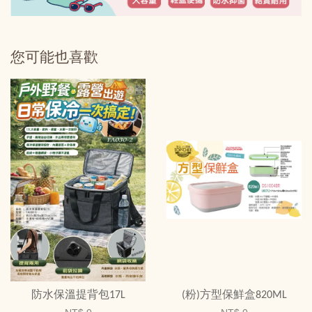
您可能也喜歡
防水保溫提背包17L
(粉)方型保鮮盒820ML