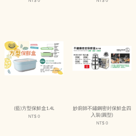
NT$ 0
NT$ 0
(藍)方型保鮮盒1.4L
妙廚師不鏽鋼密封保鮮盒四
入裝(圓型)
NT$ 0
NT$ 0