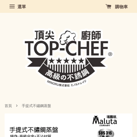
選單
購物車
›
首頁
手提式不鏽鋼蒸盤