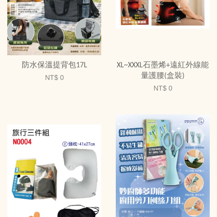
防水保溫提背包17L
XL~XXXL石墨烯+遠紅外線能
量護腰(盒裝)
NT$ 0
NT$ 0