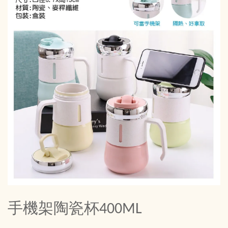
手機架陶瓷杯400ML