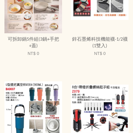
可拆卸鍋5件組(3鍋+手把
鋅石墨烯科技機能襪-1/2襪
+蓋)
(1雙入)
NT$ 0
NT$ 0