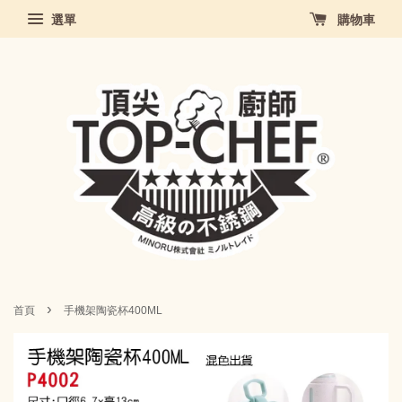
選單
購物車
›
首頁
手機架陶瓷杯400ML