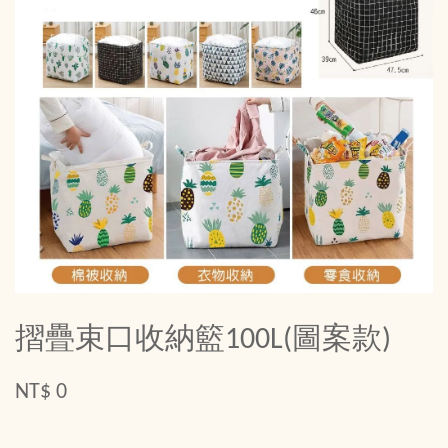
摺疊束口收納籃100L(圖案款)
NT$ 0