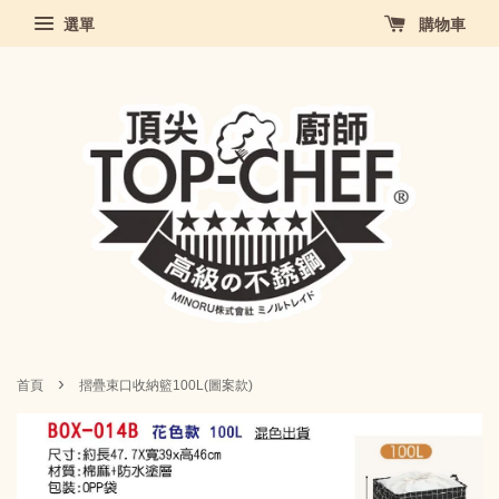
選單
購物車
›
首頁
摺疊束口收納籃100L(圖案款)