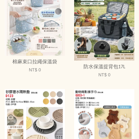
棉麻束口拉繩保溫袋
防水保溫提背包17L
NT$ 0
NT$ 0