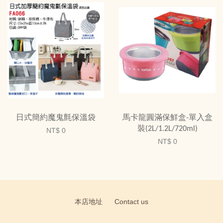
日式簡約魔鬼氈保溫袋
馬卡龍圓滿保鮮盒-單入盒
裝(2L/1.2L/720ml)
NT$ 0
NT$ 0
本店地址
Contact us