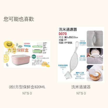
您可能也喜歡
(粉)方型保鮮盒820ML
洗米過濾器
NT$ 0
NT$ 0