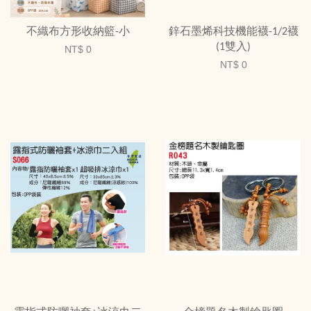
不織布方形收納籃-小
鋅石墨烯科技機能襪-1/2襪
(1雙入)
NT$ 0
NT$ 0