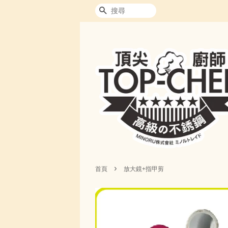
搜尋
›
首頁
放大鏡+指甲剪