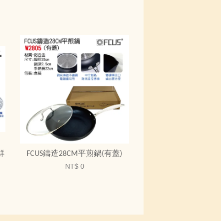
鮮
FCUS鑄造28CM平煎鍋(有蓋)
NT$ 0