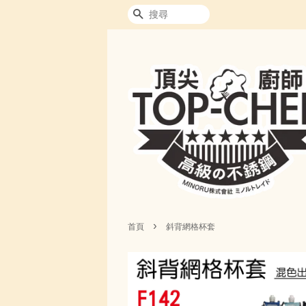
搜尋
›
首頁
斜背網格杯套