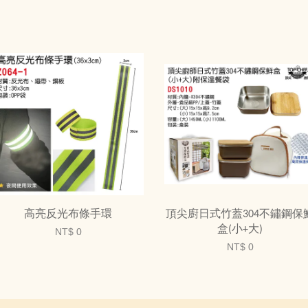
高亮反光布條手環
頂尖廚日式竹蓋304不鏽鋼保
盒(小+大)
NT$ 0
NT$ 0