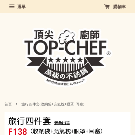
選單
購物車
›
首頁
旅行四件套(收納袋+充氣枕+眼罩+耳塞)