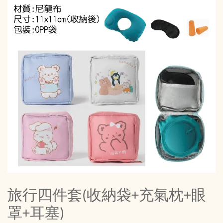
旅行四件套(收納袋+充氣枕+眼
罩+耳塞)