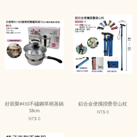
好廚聚#410不鏽鋼單柄蒸鍋
鋁合金便攜摺疊登山杖
18cm
NT$ 0
NT$ 0