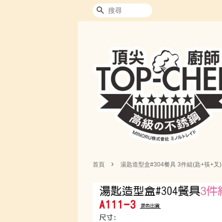
搜尋
›
首頁
湯匙造型盒#304餐具 3件組(匙+筷+叉)