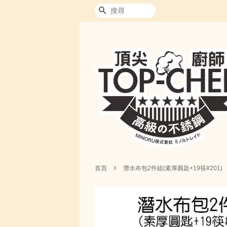
搜尋
›
首頁
潛水布包2件組(素厚圓匙+19筷#201)