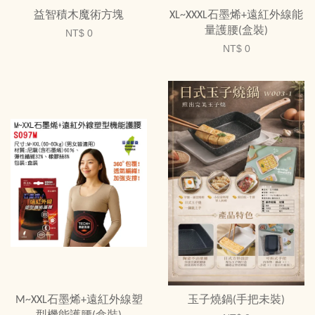
益智積木魔術方塊
XL~XXXL石墨烯+遠紅外線能
量護腰(盒裝)
NT$ 0
NT$ 0
M~XXL石墨烯+遠紅外線塑
玉子燒鍋(手把未裝)