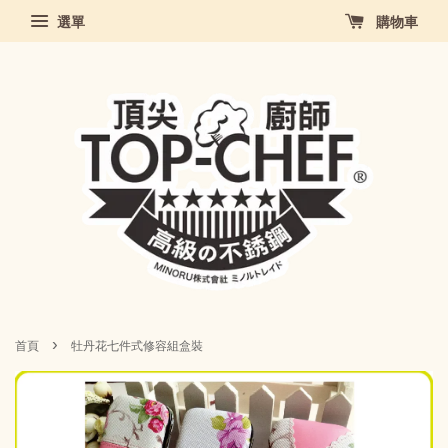
選單
購物車
›
首頁
牡丹花七件式修容組盒裝