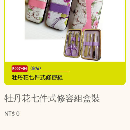
牡丹花七件式修容組盒裝
NT$ 0