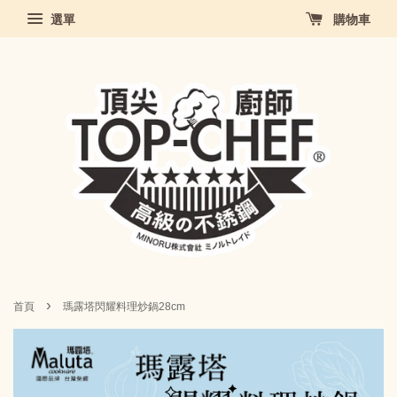
選單
購物車
›
首頁
瑪露塔閃耀料理炒鍋28cm