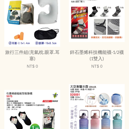
旅行三件組(充氣枕.眼罩.耳
鋅石墨烯科技機能襪-1/2襪
塞)
(1雙入)
NT$ 0
NT$ 0