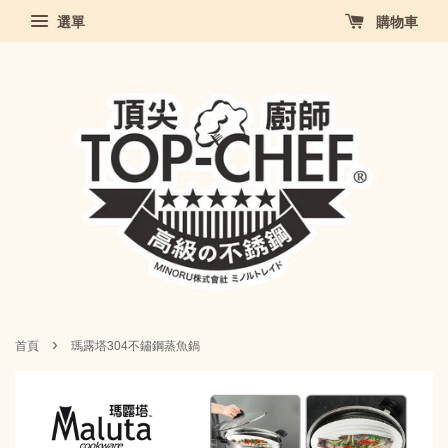
選單
購物車
›
首頁
瑪露塔304不鏽鋼蒸魚鍋