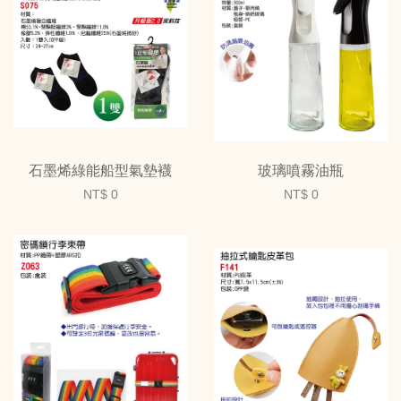
石墨烯綠能船型氣墊襪
玻璃噴霧油瓶
NT$ 0
NT$ 0