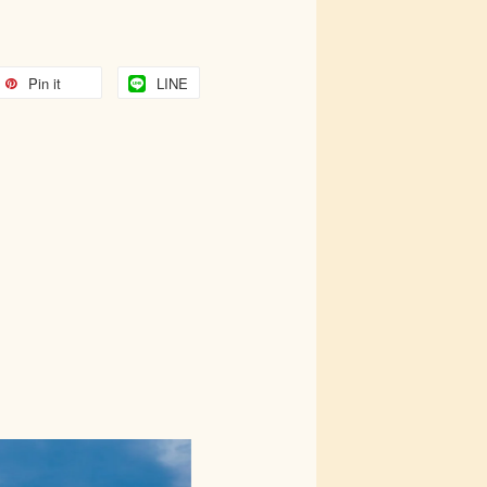
Pin it
LINE