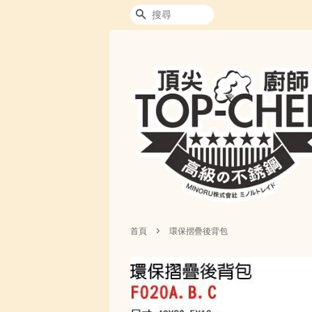
搜尋
›
首頁
環保摺疊後背包