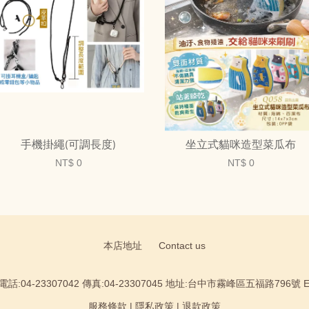
手機掛繩(可調長度)
坐立式貓咪造型菜瓜布
NT$ 0
NT$ 0
本店地址
Contact us
:04-23307042 傳真:04-23307045 地址:台中市霧峰區五福路796號 Email
服務條款
|
隱私政策
|
退款政策