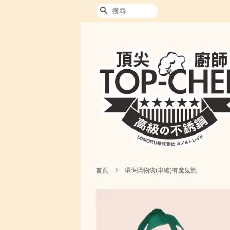
搜尋
›
首頁
環保購物袋(車縫)有魔鬼氈