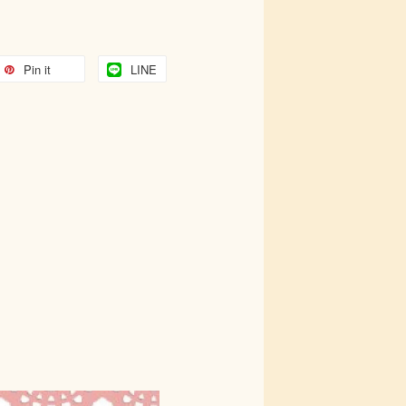
Pin it
LINE