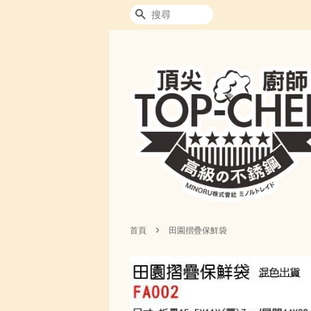
搜尋
›
首頁
田園摺疊保鮮袋