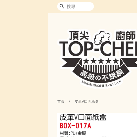
搜尋
›
首頁
皮革V口面紙盒