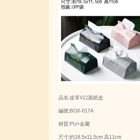
品名:皮革V口面紙盒
編號:BOX-017A
材質:PU+金屬
尺寸:約18.5x11.5cm 高11cm