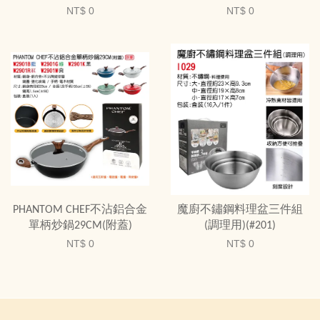
NT$ 0
NT$ 0
PHANTOM CHEF不沾鋁合金
魔廚不鏽鋼料理盆三件組
單柄炒鍋29CM(附蓋)
(調理用)(#201)
NT$ 0
NT$ 0